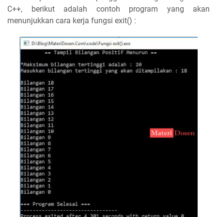
C++, berikut adalah contoh program yang akan
menunjukkan cara kerja fungsi exit() :