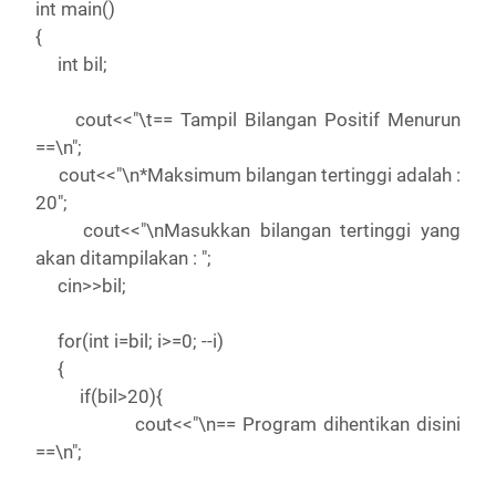
int main()
{
int bil;
cout<<"\t== Tampil Bilangan Positif Menurun
==\n";
cout<<"\n*Maksimum bilangan tertinggi adalah :
20";
cout<<"\nMasukkan bilangan tertinggi yang
akan ditampilakan : ";
cin>>bil;
for(int i=bil; i>=0; --i)
{
if(bil>20){
cout<<"\n== Program dihentikan disini
==\n";