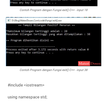
Contoh Program dengan Fungsi exit() C++ - input 18
Contoh Program dengan Fungsi exit() C++ - input 38
#include <iostream>
using namespace std;