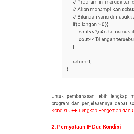
// Program ini merupakan co
// Akan menampilkan sebuah
// Bilangan yang dimasukka
if(bilangan > 0){
cout<<"\nAnda memasukkan 
cout<<"Bilangan tersebut a
}
return 0;
}
Untuk pembahasan lebih lengkap me
program dan penjelasannya dapat sob
Kondisi C++, Lengkap Pengertian dan
2. Pernyataan IF Dua Kondisi