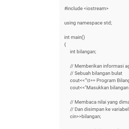
#include <iostream>
using namespace std;
int main()
{
int bilangan;
// Memberikan informasi a
// Sebuah bilangan bulat
cout<<"\t== Program Bilanga
cout<<"Masukkan bilangan :
// Membaca nilai yang dima
// Dan disimpan ke variabel
cin>>bilangan;