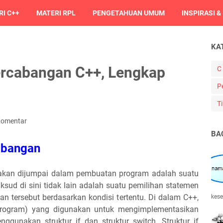
I C++
MATERI RPL
PENGETAHUAN UMUM
INSPIRASI &
KA
rcabangan C++, Lengkap
C
P
Ti
Komentar
BA
abangan
 akan dijumpai dalam pembuatan program adalah suatu
ud di sini tidak lain adalah suatu pemilihan statemen
n tersebut berdasarkan kondisi tertentu. Di dalam C++,
kese
k program) yang digunakan untuk mengimplementasikan
ggunakan struktur if dan struktur switch. Struktur if