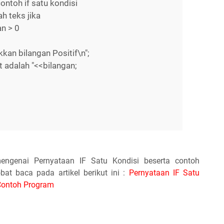
ntoh if satu kondisi
 teks jika
n > 0
bilangan Positif\n";
dalah "<<bilangan;
ngenai Pernyataan IF Satu Kondisi beserta contoh
at baca pada artikel berikut ini :
Pernyataan IF Satu
 Contoh Program