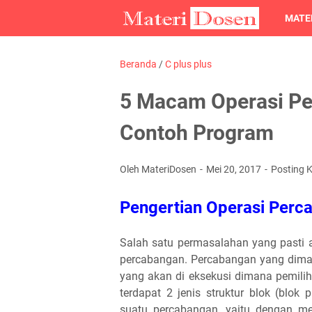
MATER
Beranda
/
C plus plus
5 Macam Operasi Pe
Contoh Program
Oleh MateriDosen
Mei 20, 2017
Posting 
Pengertian Operasi Perc
Salah satu permasalahan yang pasti
percabangan. Percabangan yang dimaks
yang akan di eksekusi dimana pemiliha
terdapat 2 jenis struktur blok (blo
suatu percabangan, yaitu dengan men