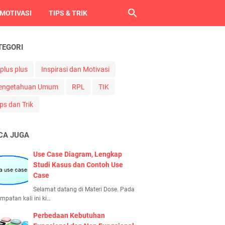
 MOTIVASI
TIPS & TRIK
TEGORI
 plus plus
Inspirasi dan Motivasi
engetahuan Umum
RPL
TIK
ps dan Trik
CA JUGA
Use Case Diagram, Lengkap
Studi Kasus dan Contoh Use
Case
Selamat datang di Materi Dose. Pada
mpatan kali ini ki…
Perbedaan Kebutuhan