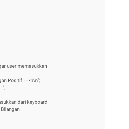
gar user memasukkan
n Positif ==\n\n";
 ";
sukkan dari keyboard
 Bilangan