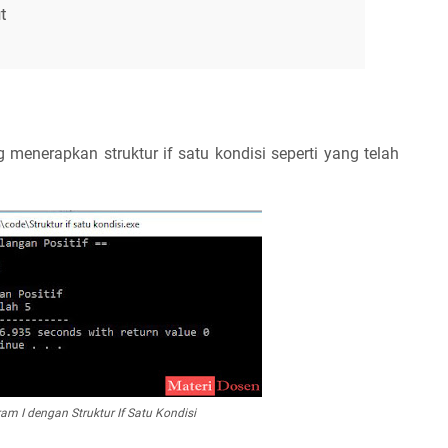
t
menerapkan struktur if satu kondisi seperti yang telah
m I dengan Struktur If Satu Kondisi